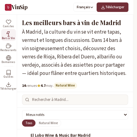
VinSip
Français
Télécharger
Les meilleurs bars à vin de Madrid
Cavistes
À Madrid, la culture du vin se vit entre tapas,
Bars à Vin
vermut et longues discussions. Dans 14 bars à
vin soigneusement choisis, découvrez des
Restaurants
verres de Rioja, Ribera del Duero, albariño ou
Domaines
verdejo, associés à des assiettes pour partager
— idéal pour flâner entre quartiers historiques.
Guides
14
venues
4.7
moy.
Natural Wine
Télécharger
Tous
Natural Wine
El Lobo Wine & Music Bar Madrid