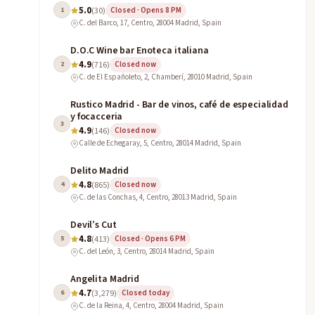
5.0
1
(30)
Closed · Opens 8 PM
C. del Barco, 17, Centro, 28004 Madrid, Spain
D.O.C Wine bar Enoteca italiana
4.9
2
(716)
Closed now
C. de El Españoleto, 2, Chamberí, 28010 Madrid, Spain
Rustico Madrid - Bar de vinos, café de especialidad
y focacceria
3
4.9
(146)
Closed now
Calle de Echegaray, 5, Centro, 28014 Madrid, Spain
Delito Madrid
4.8
4
(865)
Closed now
C. de las Conchas, 4, Centro, 28013 Madrid, Spain
Devil’s Cut
4.8
5
(413)
Closed · Opens 6 PM
C. del León, 3, Centro, 28014 Madrid, Spain
Angelita Madrid
4.7
6
(3,279)
Closed today
C. de la Reina, 4, Centro, 28004 Madrid, Spain