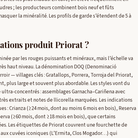
oudres ; les producteurs combinent bois neuf et fûts
asquer la minéralité. Les profils de garde s’étendent de 5 à
lations produit Priorat ?
ée par les rouges puissants et minéraux, mais l’échelle va
très haut niveau. La dénomination DOQ (Denominació
oir — villages clés : Gratallops, Porrera, Torroja del Priorat,
t, plus large et souvent plus abordable. Les styles vont du
de ultra-concentrés : assemblages Garnacha–Cariñena avec
ès extraits et notes de llicorella marquées. Les indications
es : Crianza (≥24 mois, dont au moins 6 mois en bois), Reserva
serva (≥60 mois, dont ≥18 mois en bois), que certains
es. Les étiquettes de Priorat couvrent une fourchette de
 € aux cuvées iconiques (L’Ermita, Clos Mogador…) qui