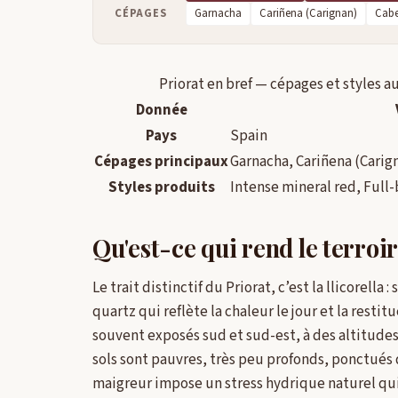
CÉPAGES
Garnacha
Cariñena (Carignan)
Cabe
Priorat en bref — cépages et styles au
Donnée
Pays
Spain
Cépages principaux
Garnacha, Cariñena (Carig
Styles produits
Intense mineral red, Full
Qu'est-ce qui rend le terroir
Le trait distinctif du Priorat, c’est la llicorella
quartz qui reflète la chaleur le jour et la resti
souvent exposés sud et sud-est, à des altitude
sols sont pauvres, très peu profonds, ponctués 
maigreur impose un stress hydrique naturel qui 