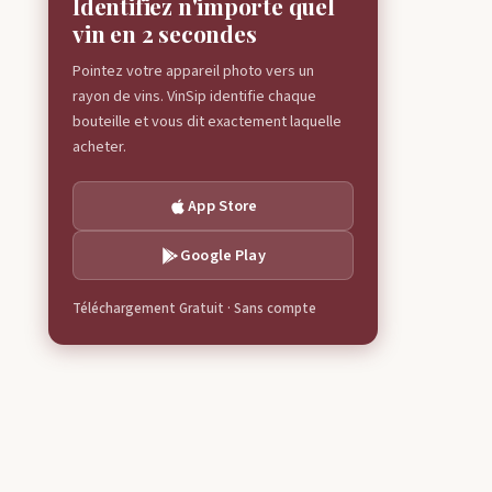
Identifiez n'importe quel
vin en 2 secondes
Pointez votre appareil photo vers un
rayon de vins. VinSip identifie chaque
bouteille et vous dit exactement laquelle
acheter.
App Store
Google Play
Téléchargement Gratuit · Sans compte