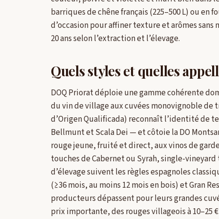
barriques de chêne français (225–500 L) ou en f
d’occasion pour affiner texture et arômes sans m
20 ans selon l’extraction et l’élevage.
Quels styles et quelles appel
DOQ Priorat déploie une gamme cohérente domin
du vin de village aux cuvées monovignoble de 
d’Origen Qualificada) reconnaît l’identité de terr
Bellmunt et Scala Dei — et côtoie la DO Montsan
rouge jeune, fruité et direct, aux vinos de gar
touches de Cabernet ou Syrah, single-vineyard tr
d’élevage suivent les règles espagnoles classiqu
(≥36 mois, au moins 12 mois en bois) et Gran Re
producteurs dépassent pour leurs grandes cuvé
prix importante, des rouges villageois à 10–25