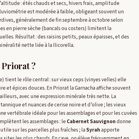
ltitude : étés chauds et secs, hivers frais, amplitude
luviométrie est modérée à faible, obligeant souvent un
rdives, généralement de fin septembre à octobre selon
ses en pierre sèche (bancals ou costers) limitent la
lles. Résultat : des raisins petits, peaux épaisses, et des
éralité nette liée à la llicorella.
 Priorat ?
 tient le rôle central : sur vieux ceps (vinyes velles) elle
re et épices douces. En Priorat la Garnacha affiche souvent
illeurs, avec une expression minérale très nette. La
tannique et nuances de cerise noire et d’olive ; les vieux
nne vertébrale idéale pour les assemblages et pour les cuvées
mplètent les assemblages : le
Cabernet Sauvignon
donne
utile sur les parcelles plus fraîches ; la
Syrah
apporte
les sites les plus chauds. En cave, on élève fréquemment en