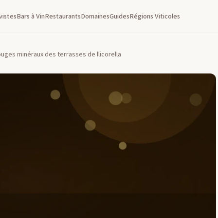
vistes
Bars à Vin
Restaurants
Domaines
Guides
Régions Viticoles
uges minéraux des terrasses de llicorella