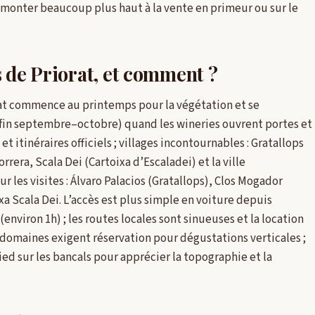
 monter beaucoup plus haut à la vente en primeur ou sur le
s de Priorat, et comment ?
orat commence au printemps pour la végétation et se
fin septembre–octobre) quand les wineries ouvrent portes et
 et itinéraires officiels ; villages incontournables : Gratallops
era, Scala Dei (Cartoixa d’Escaladei) et la ville
 les visites : Álvaro Palacios (Gratallops), Clos Mogador
ixa Scala Dei. L’accès est plus simple en voiture depuis
nviron 1h) ; les routes locales sont sinueuses et la location
e domaines exigent réservation pour dégustations verticales ;
d sur les bancals pour apprécier la topographie et la