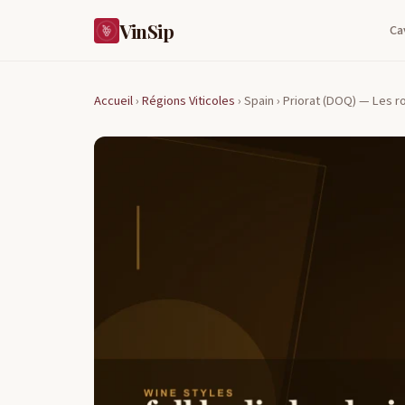
VinSip
Ca
Accueil
›
Régions Viticoles
›
Spain ›
Priorat (DOQ) — Les ro