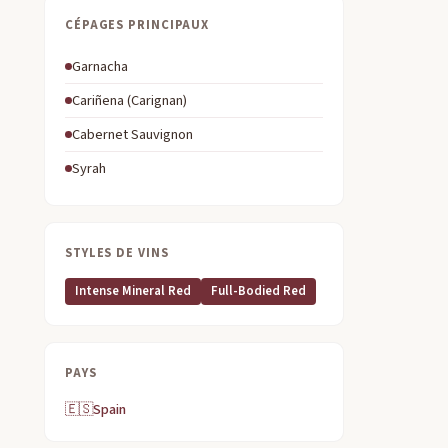
CÉPAGES PRINCIPAUX
Garnacha
Cariñena (Carignan)
Cabernet Sauvignon
Syrah
STYLES DE VINS
Intense Mineral Red
Full-Bodied Red
PAYS
🇪🇸
Spain