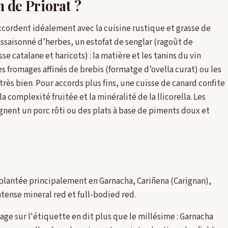
n de Priorat ?
ccordent idéalement avec la cuisine rustique et grasse de
 assaisonné d’herbes, un estofat de senglar (ragoût de
e catalane et haricots) : la matière et les tanins du vin
s fromages affinés de brebis (formatge d’ovella curat) ou les
rès bien. Pour accords plus fins, une cuisse de canard confite
a complexité fruitée et la minéralité de la llicorella. Les
nent un porc rôti ou des plats à base de piments doux et
, plantée principalement en Garnacha, Cariñena (Carignan),
tense mineral red et full-bodied red.
age sur l'étiquette en dit plus que le millésime : Garnacha