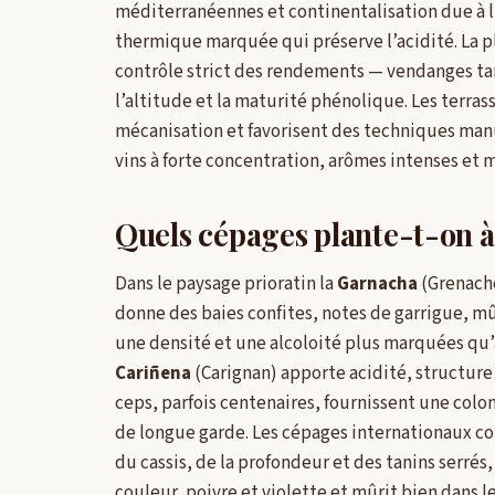
méditerranéennes et continentalisation due à l’a
thermique marquée qui préserve l’acidité. La p
contrôle strict des rendements — vendanges ta
l’altitude et la maturité phénolique. Les terras
mécanisation et favorisent des techniques manue
vins à forte concentration, arômes intenses et min
Quels cépages plante-t-on à
Dans le paysage prioratin la
Garnacha
(Grenache)
donne des baies confites, notes de garrigue, mû
une densité et une alcoloité plus marquées qu’a
Cariñena
(Carignan) apporte acidité, structure 
ceps, parfois centenaires, fournissent une colo
de longue garde. Les cépages internationaux co
du cassis, de la profondeur et des tanins serrés, 
couleur, poivre et violette et mûrit bien dans 