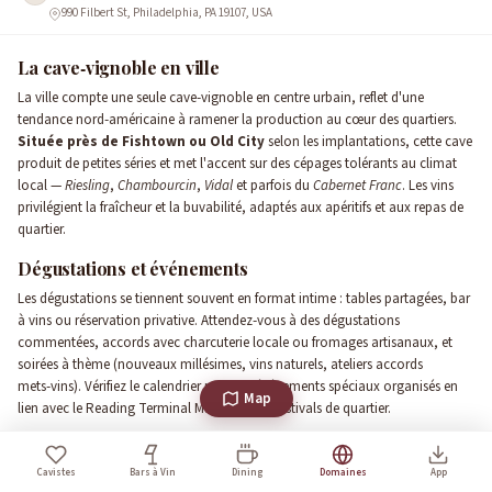
990 Filbert St, Philadelphia, PA 19107, USA
La cave‑vignoble en ville
La ville compte une seule cave‑vignoble en centre urbain, reflet d'une
tendance nord‑américaine à ramener la production au cœur des quartiers.
Située près de Fishtown ou Old City
selon les implantations, cette cave
produit de petites séries et met l'accent sur des cépages tolérants au climat
local —
Riesling
,
Chambourcin
,
Vidal
et parfois du
Cabernet Franc
. Les vins
privilégient la fraîcheur et la buvabilité, adaptés aux apéritifs et aux repas de
quartier.
Dégustations et événements
Les dégustations se tiennent souvent en format intime : tables partagées, bar
à vins ou réservation privative. Attendez‑vous à des dégustations
commentées, accords avec charcuterie locale ou fromages artisanaux, et
soirées à thème (nouveaux millésimes, vins naturels, ateliers accords
mets‑vins). Vérifiez le calendrier pour les événements spéciaux organisés en
Map
lien avec le Reading Terminal Market ou les festivals de quartier.
Explorer la région depuis Philadelphia
Cavistes
Bars à Vin
Dining
Domaines
App
Philadelphia est un excellent camp de base pour visiter les vignobles de