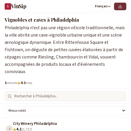
VinSip
Français
1
Vignobles et caves à Philadelphia
Philadelphia n'est pas une région viticole traditionnelle, mais
la ville abrite une cave‑vignoble urbaine unique et une scène
œnologique dynamique. Entre Rittenhouse Square et
Fishtown, on déguste de petites cuvées élaborées à partir de
cépages comme Riesling, Chambourcin et Vidal, souvent
accompagnées de produits locaux et d'événements
conviviaux.
1
venues
4.1
moy.
City Winery Philadelphia
4.1
1
(1,717)