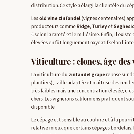
distribution. Ce style a élargi la clientèle du c
Les
old vine zinfandel
(vignes centenaires) ap
producteurs comme
Ridge
,
Turley
et
Seghesi
€ selon la rareté et le millésime. Enfin, il exis
élevées en fût longuement oxydatif selon l'inte
Viticulture : clones, âge de
La viticulture du
zinfandel grape
repose sur de
plantiers), taille adaptée et maîtrise des ren
très faibles mais une concentration élevée; c'es
chers. Les vignerons californiens pratiquent sou
disponible.
Le cépage est sensible au coulure et à la pourri
relative mieux que certains cépages bordelais.