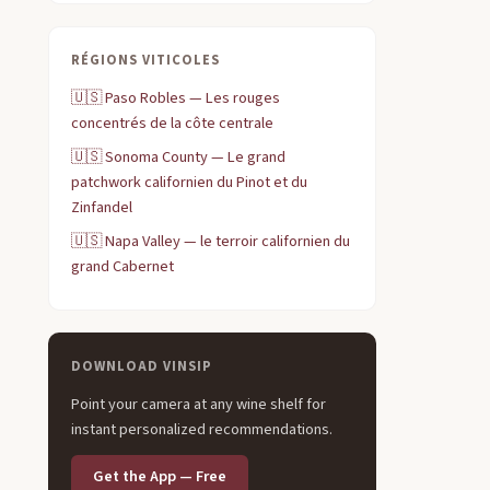
RÉGIONS VITICOLES
🇺🇸
Paso Robles — Les rouges
concentrés de la côte centrale
🇺🇸
Sonoma County — Le grand
patchwork californien du Pinot et du
Zinfandel
🇺🇸
Napa Valley — le terroir californien du
grand Cabernet
DOWNLOAD VINSIP
Point your camera at any wine shelf for
instant personalized recommendations.
Get the App — Free