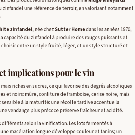
bles. Des producteurs historiques comme
Ridge Vineyards
u zinfandel une référence de terroir, en valorisant notamment
.
hite zinfandel
, née chez
Sutter Home
dans les années 1970,
a capacité du zinfandel à produire des rouges puissants et
hoisir entre un style fruité, léger, et un style structuré et
t implications pour le vin
mais riches en sucres, ce qui favorise des degrés alcooliques
s et noirs: mûre, confiture de framboise, cerise noire, mais
t sensible à la maturité: une récolte tardive accentue la
une vendange plus précoce préserve fraîcheur et acidité.
 différents selon la vinification. Les lots fermentés à
; une macération longue développe couleur et tanins; un