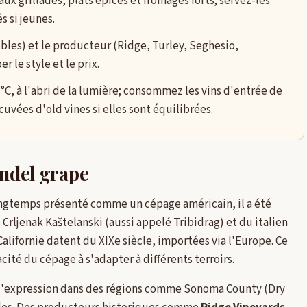
aux grillades, plats épicés et fromages forts; servez-les
s si jeunes.
obles) et le producteur (Ridge, Turley, Seghesio,
le style et le prix.
°C, à l'abri de la lumière; consommez les vins d'entrée de
uvées d'old vines si elles sont équilibrées.
andel grape
ongtemps présenté comme un cépage américain, il a été
Crljenak Kaštelanski (aussi appelé Tribidrag) et du italien
Californie datent du XIXe siècle, importées via l'Europe. Ce
cité du cépage à s'adapter à différents terroirs.
re d'expression dans des régions comme Sonoma County (Dry