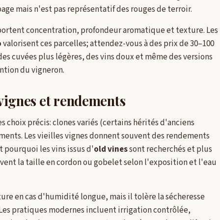
épage mais n'est pas représentatif des rouges de terroir.
portent concentration, profondeur aromatique et texture. Les
o
valorisent ces parcelles; attendez-vous à des prix de 30–100
te des cuvées plus légères, des vins doux et même des versions
ntion du vigneron.
s vignes et rendements
s choix précis: clones variés (certains hérités d'anciens
dements. Les vieilles vignes donnent souvent des rendements
t pourquoi les vins issus d'
old vines
sont recherchés et plus
vent la taille en cordon ou gobelet selon l'exposition et l'eau
ture en cas d'humidité longue, mais il tolère la sécheresse
 Les pratiques modernes incluent irrigation contrôlée,