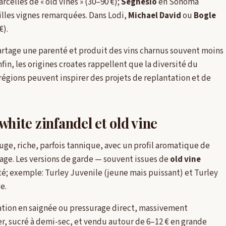
arcelles de « old vines » (30–90 €);
Seghesio
en Sonoma
illes vignes remarquées. Dans Lodi,
Michael David
ou
Bogle
€).
 partage une parenté et produit des vins charnus souvent moins
in, les origines croates rappellent que la diversité du
régions peuvent inspirer des projets de replantation et de
 white zinfandel et old vine
ouge, riche, parfois tannique, avec un profil aromatique de
levage. Les versions de garde — souvent issues de
old vine
é; exemple: Turley Juvenile (jeune mais puissant) et Turley
e.
cation en saignée ou pressurage direct, massivement
ger, sucré à demi-sec, et vendu autour de 6–12 € en grande