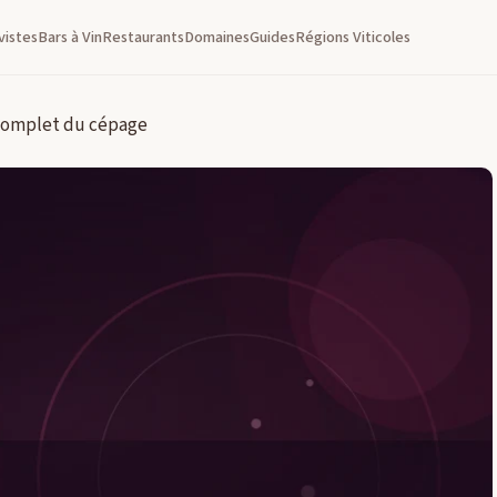
vistes
Bars à Vin
Restaurants
Domaines
Guides
Régions Viticoles
 complet du cépage