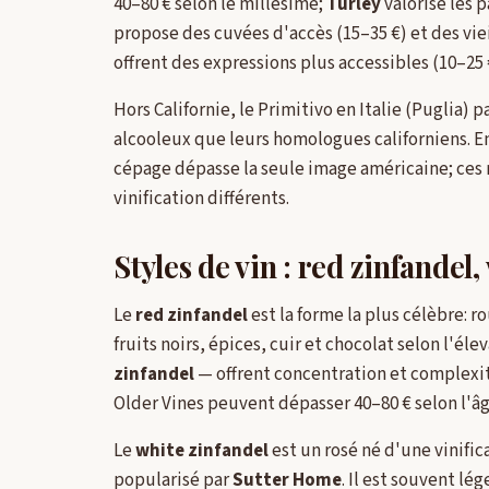
40–80 € selon le millésime;
Turley
valorise les p
propose des cuvées d'accès (15–35 €) et des vie
offrent des expressions plus accessibles (10–25 
Hors Californie, le Primitivo en Italie (Puglia)
alcooleux que leurs homologues californiens. Enf
cépage dépasse la seule image américaine; ces 
vinification différents.
Styles de vin : red zinfandel,
Le
red zinfandel
est la forme la plus célèbre: r
fruits noirs, épices, cuir et chocolat selon l'é
zinfandel
— offrent concentration et complexit
Older Vines peuvent dépasser 40–80 € selon l'âg
Le
white zinfandel
est un rosé né d'une vinifi
popularisé par
Sutter Home
. Il est souvent lé