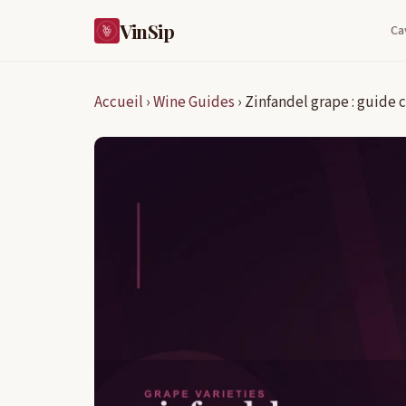
VinSip
Ca
Accueil
›
Wine Guides
›
Zinfandel grape : guide