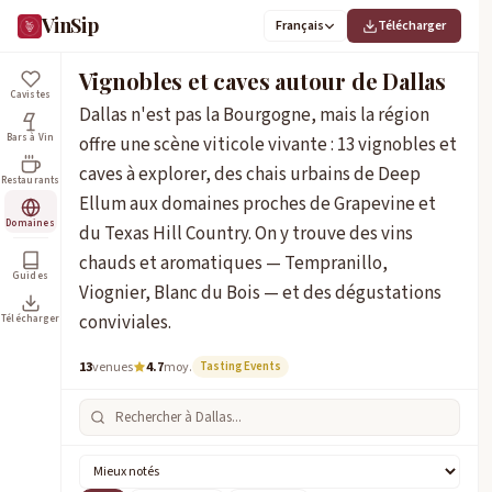
VinSip
Français
Télécharger
Vignobles et caves autour de Dallas
Cavistes
Dallas n'est pas la Bourgogne, mais la région
Bars à Vin
offre une scène viticole vivante : 13 vignobles et
caves à explorer, des chais urbains de Deep
Restaurants
Ellum aux domaines proches de Grapevine et
Domaines
du Texas Hill Country. On y trouve des vins
chauds et aromatiques — Tempranillo,
Guides
Viognier, Blanc du Bois — et des dégustations
conviviales.
Télécharger
13
venues
4.7
moy.
Tasting Events