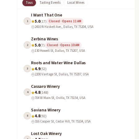
Tous
Tasting Events
Local Wines
I Want That One
5.0
1
(17)
Closed · Opens 11 AM
2410 N Haskell Ave., Dallas, TX 75204, USA
Zerbina Wines
5.0
2
(7)
Closed · Opens 10 AM
130 Howell St, Dallas, TX 75207, USA
Roots and Water Wine Dallas
4.9
3
(52)
2200 Vantage St, Dallas, TX 75207, USA
Cassaro Winery
4.8
4
(148)
704 W Main St, Ovilla, TX 75154, USA
Saviana Winery
4.8
5
(92)
316 Cooper St, Cedar Hill, TX 75104, USA
Lost Oak Winery