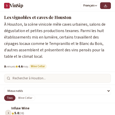
VinSip
Français
1
2
3
4
5
6
7
8
Les vignobles et caves de Houston
À Houston, la scène vinicole mêle caves urbaines, salons de
dégustation et petites productions texanes. Parmi les huit
établissements mis en lumière, certains travaillent des
cépages locaux comme le Tempranillo et le Blanc du Bois,
d'autres assemblent et présentent des vins pensés pour la
table et le climat local.
8
venues
4.6
moy.
Wine Cellar
Tous
Wine Cellar
Infuse Wine
5.0
1
(38)