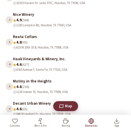
10333 Harwin Dr. suite 375C, Houston, TX 77036, USA
Nice Winery
4.9
2
(594)
1220 Lumpkin Rd, Houston, TX 77043, USA
Reata Cellars
4.8
3
(45)
633 W 19th St B, Houston, TX 77008, USA
Haak Vineyards & Winery, Inc.
4.6
4
(627)
6310 Avenue T, Santa Fe, TX 77510, USA
Mutiny in the Heights
4.6
5
(238)
1124 Usener St, Houston, TX 77009, USA
Decant Urban Winery
Map
4.6
6
(65)
948 Wakefield Dr, Houston, TX 77018, USA
Wild Stallion Vineyards
Cavistes
Bars à Vin
Dining
Domaines
App