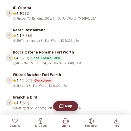
61 Osteria
4.6
2
(331)
First on 7th Building, 500 W 7th St, Fort Worth, TX 76102, USA
Reata Restaurant
4.5
3
(3,316)
530 Throckmorton St, Fort Worth, TX 76102, USA
Bocca Osteria Romana Fort Worth
4.5
4
(267)
Open · Closes 10 PM
411 S Main St UNIT 104, Fort Worth, TX 76104, USA
Wicked Butcher Fort Worth
4.4
5
(1,097)
Closed now
512 Main St, Fort Worth, TX 76102, USA
branch & bird
4.3
6
(527)
Map
640 Taylor St 12th floor, Fort Worth, TX 76102, USA
il Modo
4.0
7
(385)
Cavistes
Bars à Vin
Dining
Domaines
App
714 Main St, Fort Worth, TX 76102, USA