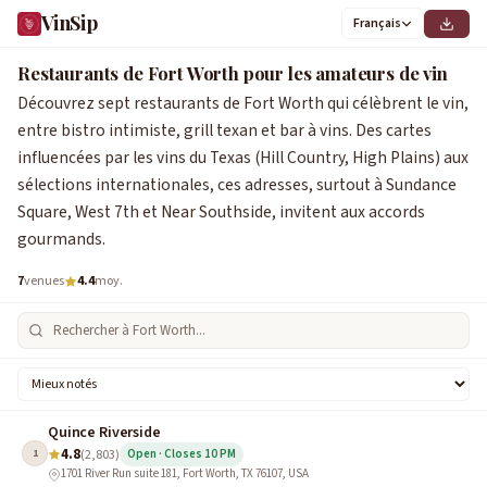
VinSip
Français
1
2
3
4
5
6
7
Restaurants de Fort Worth pour les amateurs de vin
Découvrez sept restaurants de Fort Worth qui célèbrent le vin,
entre bistro intimiste, grill texan et bar à vins. Des cartes
influencées par les vins du Texas (Hill Country, High Plains) aux
sélections internationales, ces adresses, surtout à Sundance
Square, West 7th et Near Southside, invitent aux accords
gourmands.
7
venues
4.4
moy.
Quince Riverside
4.8
1
(2,803)
Open · Closes 10 PM
1701 River Run suite 181, Fort Worth, TX 76107, USA