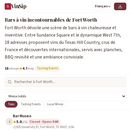
VinSip
Français
0
1
2
3
4
5
6
7
8
1
2
3
4
5
6
7
8
9
Bars à vin incontournables de Fort Worth
Fort Worth dévoile une scène de bars à vin chaleureuse et
inventive. Entre Sundance Square et le dynamique West 7th,
18 adresses proposent vins du Texas Hill Country, crus de
France et découvertes internationales, servis avec planches,
BBQ revisité et une ambiance conviviale.
18
venues
4.7
moy.
Tasting Events
Tous
Tasting Events
Local Wines
Bar Museo
5.0
1
(25)
Closed · Opens 9 AM
925 University Dr, Fort Worth, TX 76107, USA