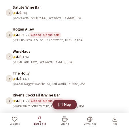
Salute Wine Bar
4.9
2
(90)
212 Carroll St Suite 130, Fort Worth, TX 76107, USA
Hogan Alley
4.8
3
(217)
Closed · Opens 7 AM
901 Houston St Suite 102, Fort Worth, TX 76102, USA
WineHaus
4.8
4
(176)
1628 Park Pl Ave, Fort Worth, TX 76110, USA
The Holly
4.8
5
(132)
305 W Daggett Ave Ste. 101, Fort Worth, TX 76104, USA
River's Cocktail & Wine Bar
4.8
6
(117)
Closed · Opens 12 PM
Map
4850 White Settlement Rd, Fort Worth, TX 76114, USA
The Sterling Lounge
4.8
7
(82)
Closed · Opens 4 PM
Cavistes
Bars à Vin
Dining
Domaines
App
911 Houston St, Fort Worth, TX 76102, USA