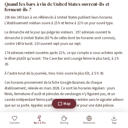
Quand les bars à vin de United States ouvrent-ils et
ferment-ils ?
236 des 243 bars à vin référencés à United States publient leurs horaires.
L'établissement médian ouvre à 15 h et ferme à 22 h un jour ouvré type.
Le dimanche est le jour qui piège les visiteurs : 197 adresses ouvrent le
dimanche à United States (83 % de celles dont les horaires sont connus),
contre 149 le lundi. 133 ouvrent sept jours sur sept.
174 adresses restent ouvertes après 22 h, ce qui compte si vous achetez après
le dîner plutôt qu'avant. The Cave Bar and Lounge ferme le plus tard, à 2 h
30.
À l'autre bout de la journée, Vino Volo ouvre le plus tôt, à 5 h 30.
Ces horaires proviennent de la fiche Google Business de chaque
établissement, relevée en mars 2026. Ce sont les horaires réguliers : jours
fériés, fermetures d'août et périodes de vendanges n'y figurent pas, et un
caviste indépendant ferme parfois une semaine entière sans le signaler ailleurs
Map
que sur sa porte. Appelez avant de vous déplacer pour une date précise.
Une remarque de méthode : l'heure médiane n'est pas l'heure moyenne, et
c'est voulu. Une seule adresse ouverte jusqu'à 2 h du matin décale une
Cavistes
Bars à Vin
Dining
Domaines
App
moyenne de plusieurs heures et donne une image fausse de la ville ; la