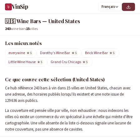
VinSip
Français
🇺🇸
Wine Bars — United States
243
wine bars
15
villes
Les mieux notés
everywine
Dorothy's Wine Bar
Brick Wine Bar
★ 5
★ 5
★ 5
Little Wine House
Grand Cru Chicago
★ 5
★ 5
Ce que couvre cette sélection (United States)
Ce hub référence 243 bars à vin dans 15 villes en United States, chacun avec
une adresse, des horaires publiés lorsqu'ils existent et une note issue de
129 636 avis publics.
La couverture est pensée ville par ville, non exhaustive : nous indexons les
villes où existe un commerce du vin spécialisé à une échelle qui mérite d'être
cartographiée. Une ville absente de la liste ci-dessous signale une lacune de
notre couverture, pas une absence de cavistes.