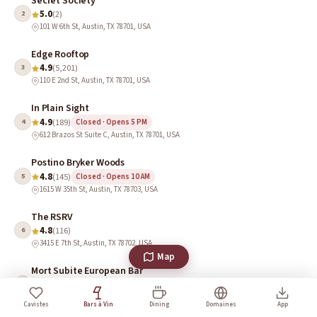
Secret Society
5.0
2
(2)
101 W 6th St, Austin, TX 78701, USA
Edge Rooftop
4.9
3
(5,201)
110 E 2nd St, Austin, TX 78701, USA
In Plain Sight
4.9
4
(189)
Closed · Opens 5 PM
612 Brazos St Suite C, Austin, TX 78701, USA
Postino Bryker Woods
4.8
5
(145)
Closed · Opens 10 AM
1615 W 35th St, Austin, TX 78703, USA
The RSRV
4.8
6
(116)
3415 E 7th St, Austin, TX 78702, USA
Map
Mort Subite European Bar
4.7
7
(1,082)
308 Congress Ave., Austin, TX 78701, USA
Cavistes
Bars à Vin
Dining
Domaines
App