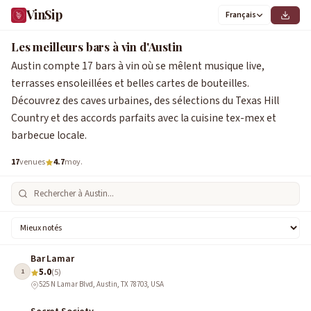
VinSip
Français
Les meilleurs bars à vin d'Austin
Austin compte 17 bars à vin où se mêlent musique live,
terrasses ensoleillées et belles cartes de bouteilles.
Découvrez des caves urbaines, des sélections du Texas Hill
Country et des accords parfaits avec la cuisine tex-mex et
barbecue locale.
17
venues
4.7
moy.
Bar Lamar
5.0
1
(5)
525 N Lamar Blvd, Austin, TX 78703, USA