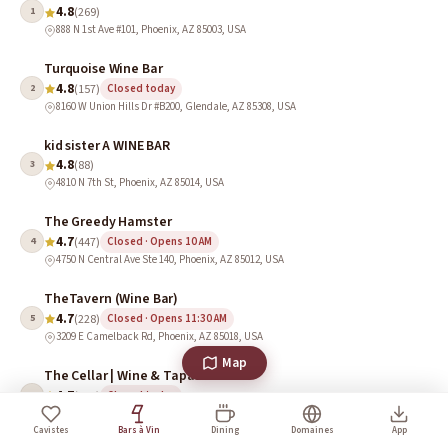
4.8
1
(269)
888 N 1st Ave #101, Phoenix, AZ 85003, USA
Turquoise Wine Bar
4.8
2
(157)
Closed today
8160 W Union Hills Dr #B200, Glendale, AZ 85308, USA
kid sister A WINE BAR
4.8
3
(88)
4810 N 7th St, Phoenix, AZ 85014, USA
The Greedy Hamster
4.7
4
(447)
Closed · Opens 10 AM
4750 N Central Ave Ste 140, Phoenix, AZ 85012, USA
TheTavern (Wine Bar)
4.7
5
(228)
Closed · Opens 11:30 AM
3209 E Camelback Rd, Phoenix, AZ 85018, USA
Map
The Cellar | Wine & Tapas
4.7
6
(172)
Closed today
5030 E Warner Rd # 3, Phoenix, AZ 85044, USA
Cavistes
Bars à Vin
Dining
Domaines
App