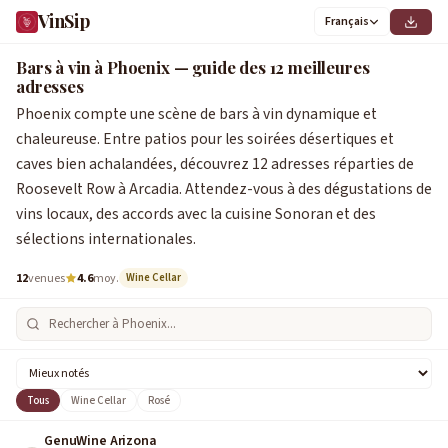
VinSip
Français
Bars à vin à Phoenix — guide des 12 meilleures
adresses
Phoenix compte une scène de bars à vin dynamique et
chaleureuse. Entre patios pour les soirées désertiques et
caves bien achalandées, découvrez 12 adresses réparties de
Roosevelt Row à Arcadia. Attendez-vous à des dégustations de
vins locaux, des accords avec la cuisine Sonoran et des
sélections internationales.
12
venues
4.6
moy.
Wine Cellar
Tous
Wine Cellar
Rosé
GenuWine Arizona