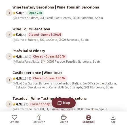
Wine Fantasy Barcelona | Wine Tourism Barcelona
5.0
2
(23)
Open 24h
Carrer de Balmes, 264, Sarrià-Sant Gervasi, 08006 Barcelona, Spain
Wine Tours Barcelona
5.0
3
(20)
Closed · Opens 8:30 AM
Carrer d'Entença, 330, Les Corts, 08029 Barcelona, Spain
Parés Baltà Winery
4.9
4
(1,890)
Closed · Opens 9:30 AM
Masia Pares Balta, S/N, 08796 Pacs del Penedès, Barcelona, Spain
Castlexperience | Wine tours
4.9
(1,344)
Closed · Opens 7:30 AM
5
Nord Bus Station, Barcelona Inside the bus Station. Box Office by the platform,
Estación Barcelona Nord, Carrer d'Alí Bei, Eixample, 08013 Barcelona, Spain
Tacadevi | Wine Tasting & Tours Barcelona
Map
4.9
6
(177)
Closed today
Carrer de Guillem Tell, 11, Sarrià-Sant Gervasi, 08006 Barcelona, Spain
Bodega de Ronda
Cavistes
Bars à Vin
Dining
Domaines
App
4.7
7
(99)
Closed today