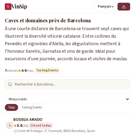
VinSip
Français
Caves et domaines près de Barcelona
À une courte distance de Barcelona se trouvent sept caves qui
illustrent la diversité viticole catalane. Entre collines du
Penedès et vignobles d’Alella, les dégustations mettent à
l’honneur Xarel·lo, Garnatxa et vins de garde. Idéal pour
excursions d’une journée, accords locaux et visites de masías.
7
venues
4.9
moy.
Tasting Events
Tous
Tasting Events
BODEGA AMADO
5.0
1
(26)
Closed today
Carrer de Trafalgar, 37, Eixample, 08010 Barcelona, Spain