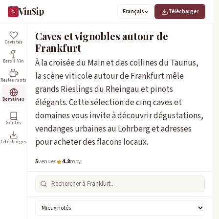
VinSip
Français
Télécharger
Caves et vignobles autour de
Cavistes
Frankfurt
À la croisée du Main et des collines du Taunus,
Bars à Vin
la scène viticole autour de Frankfurt mêle
Restaurants
grands Rieslings du Rheingau et pinots
Domaines
élégants. Cette sélection de cinq caves et
domaines vous invite à découvrir dégustations,
Guides
vendanges urbaines au Lohrberg et adresses
pour acheter des flacons locaux.
Télécharger
5
venues
4.8
moy.