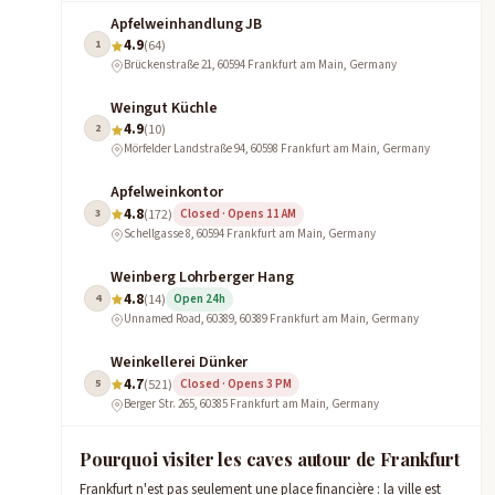
Apfelweinhandlung JB
4.9
1
(64)
Brückenstraße 21, 60594 Frankfurt am Main, Germany
Weingut Küchle
4.9
2
(10)
Mörfelder Landstraße 94, 60598 Frankfurt am Main, Germany
Apfelweinkontor
4.8
3
(172)
Closed · Opens 11 AM
Schellgasse 8, 60594 Frankfurt am Main, Germany
Weinberg Lohrberger Hang
4.8
4
(14)
Open 24h
Unnamed Road, 60389, 60389 Frankfurt am Main, Germany
Weinkellerei Dünker
4.7
5
(521)
Closed · Opens 3 PM
Berger Str. 265, 60385 Frankfurt am Main, Germany
Pourquoi visiter les caves autour de Frankfurt
Frankfurt n'est pas seulement une place financière : la ville est