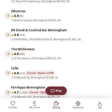
1 Snow Hill Queensway, Birmingham B4 6GH, UK
Albatross
4.9
2
(85)
Newhall Square, Birmingham B3 1RU, UK
EN Steak & Cocktail Bar Birmingham
4.8
3
(768)
The Mailbox, 124-126 Wharfside St, Birmingham B1 1RQ, UK
The Wilderness
4.8
4
(488)
27 Warstone Ln, Birmingham B18 6JQ, UK
Cylla
4.8
5
(310)
Closed · Opens 12 PM
43 Newhall St, Birmingham B3 3QR, UK
Fat Hippo Birmingham
Map
4.7
6
(3,898)
Closed · Opens 11:30 AM
11 Bennetts Hill, Birmingham B2 5RS, UK
Cow & Sow (Birmingham)
Cavistes
Bars à Vin
Dining
Domaines
App
4.7
7
(912)