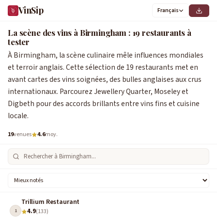
VinSip
Français
La scène des vins à Birmingham : 19 restaurants à
tester
À Birmingham, la scène culinaire mêle influences mondiales
et terroir anglais. Cette sélection de 19 restaurants met en
avant cartes des vins soignées, des bulles anglaises aux crus
internationaux. Parcourez Jewellery Quarter, Moseley et
Digbeth pour des accords brillants entre vins fins et cuisine
locale.
19
venues
4.6
moy.
Trillium Restaurant
4.9
1
(133)