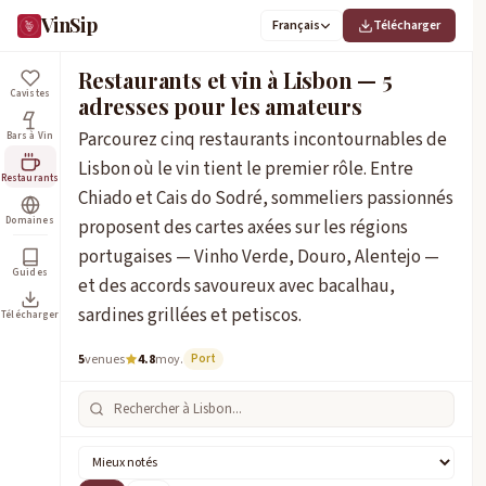
VinSip
Français
Télécharger
Restaurants et vin à Lisbon — 5
Cavistes
adresses pour les amateurs
Parcourez cinq restaurants incontournables de
Bars à Vin
Lisbon où le vin tient le premier rôle. Entre
Restaurants
Chiado et Cais do Sodré, sommeliers passionnés
Domaines
proposent des cartes axées sur les régions
portugaises — Vinho Verde, Douro, Alentejo —
Guides
et des accords savoureux avec bacalhau,
sardines grillées et petiscos.
Télécharger
5
venues
4.8
moy.
Port