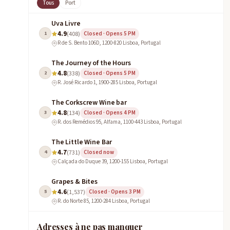
Tous
Port
Uva Livre
4.9
1
(408)
Closed · Opens 5 PM
R de S. Bento 106D, 1200-820 Lisboa, Portugal
The Journey of the Hours
4.8
2
(338)
Closed · Opens 5 PM
R. José Ricardo 1, 1900-285 Lisboa, Portugal
The Corkscrew Wine bar
4.8
3
(134)
Closed · Opens 4 PM
R. dos Remédios 95, Alfama, 1100-443 Lisboa, Portugal
The Little Wine Bar
4.7
4
(731)
Closed now
Calçada do Duque 39, 1200-155 Lisboa, Portugal
Grapes & Bites
4.6
5
(1,537)
Closed · Opens 3 PM
R. do Norte 85, 1200-284 Lisboa, Portugal
Adresses à ne pas manquer