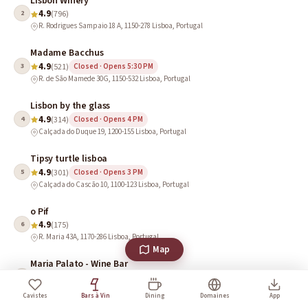
Lisbon Winery
4.9
2
(796)
R. Rodrigues Sampaio 18 A, 1150-278 Lisboa, Portugal
Madame Bacchus
4.9
3
(521)
Closed · Opens 5:30 PM
R. de São Mamede 30G, 1150-532 Lisboa, Portugal
Lisbon by the glass
4.9
4
(314)
Closed · Opens 4 PM
Calçada do Duque 19, 1200-155 Lisboa, Portugal
Tipsy turtle lisboa
4.9
5
(301)
Closed · Opens 3 PM
Calçada do Cascão 10, 1100-123 Lisboa, Portugal
o Pif
4.9
6
(175)
R. Maria 43A, 1170-286 Lisboa, Portugal
Map
Maria Palato - Wine Bar
4.8
7
(647)
5 minutes from Sé Cathedral, R. da Madalena 120, 1100-323 Lisboa, Portugal
Cavistes
Bars à Vin
Dining
Domaines
App