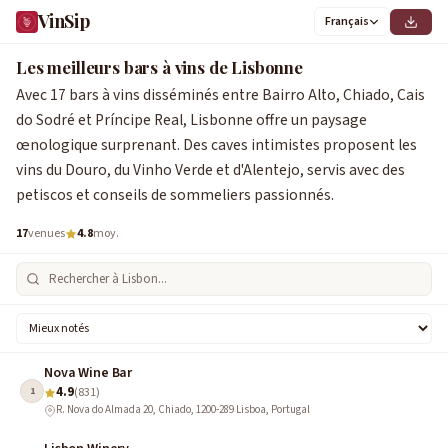
VinSip
Français
0
2
4
5
6
11
13
17
2
4
8
9
1
3
5
6
7
Les meilleurs bars à vins de Lisbonne
Avec 17 bars à vins disséminés entre Bairro Alto, Chiado, Cais
do Sodré et Príncipe Real, Lisbonne offre un paysage
œnologique surprenant. Des caves intimistes proposent les
vins du Douro, du Vinho Verde et d'Alentejo, servis avec des
petiscos et conseils de sommeliers passionnés.
17
venues
4.8
moy.
Nova Wine Bar
4.9
1
(831)
R. Nova do Almada 20, Chiado, 1200-289 Lisboa, Portugal