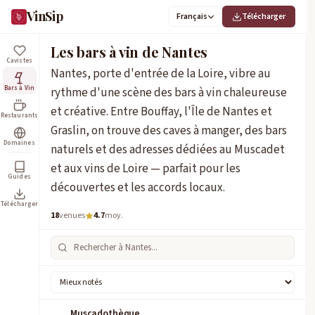
VinSip
Français
Télécharger
Les bars à vin de Nantes
Cavistes
Nantes, porte d'entrée de la Loire, vibre au
Bars à Vin
rythme d'une scène des bars à vin chaleureuse
et créative. Entre Bouffay, l'Île de Nantes et
Restaurants
Graslin, on trouve des caves à manger, des bars
Domaines
naturels et des adresses dédiées au Muscadet
et aux vins de Loire — parfait pour les
Guides
découvertes et les accords locaux.
Télécharger
18
venues
4.7
moy.
Muscadothèque