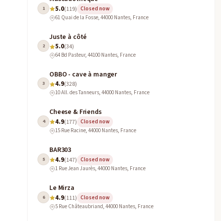
5.0
1
(119)
Closed now
61 Quai de la Fosse, 44000 Nantes, France
Juste à côté
5.0
2
(34)
64 Bd Pasteur, 44100 Nantes, France
OBBO - cave à manger
4.9
3
(328)
10 All. des Tanneurs, 44000 Nantes, France
Cheese & Friends
4.9
4
(177)
Closed now
15 Rue Racine, 44000 Nantes, France
BAR303
4.9
5
(147)
Closed now
1 Rue Jean Jaurès, 44000 Nantes, France
Le Mirza
4.9
6
(111)
Closed now
5 Rue Châteaubriand, 44000 Nantes, France