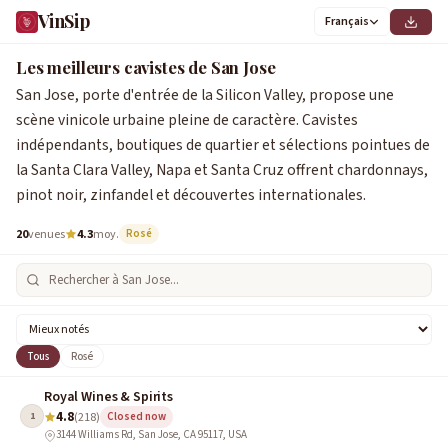
VinSip
Français
0
1
2
3
4
5
6
7
8
9
0
1
2
3
4
5
6
7
8
9
Les meilleurs cavistes de San Jose
San Jose, porte d'entrée de la Silicon Valley, propose une
scène vinicole urbaine pleine de caractère. Cavistes
indépendants, boutiques de quartier et sélections pointues de
la Santa Clara Valley, Napa et Santa Cruz offrent chardonnays,
pinot noir, zinfandel et découvertes internationales.
20
venues
4.3
moy.
Rosé
Tous
Rosé
Royal Wines & Spirits
4.8
1
(218)
Closed now
3144 Williams Rd, San Jose, CA 95117, USA