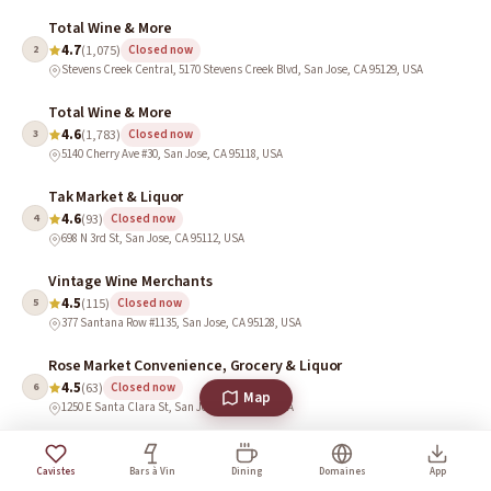
Total Wine & More
4.7
2
(1,075)
Closed now
Stevens Creek Central, 5170 Stevens Creek Blvd, San Jose, CA 95129, USA
Total Wine & More
4.6
3
(1,783)
Closed now
5140 Cherry Ave #30, San Jose, CA 95118, USA
Tak Market & Liquor
4.6
4
(93)
Closed now
698 N 3rd St, San Jose, CA 95112, USA
Vintage Wine Merchants
4.5
5
(115)
Closed now
377 Santana Row #1135, San Jose, CA 95128, USA
Rose Market Convenience, Grocery & Liquor
4.5
6
(63)
Closed now
Map
1250 E Santa Clara St, San Jose, CA 95116, USA
BOOZE WORLD
4.5
7
(24)
Closed now
Cavistes
Bars à Vin
Dining
Domaines
App