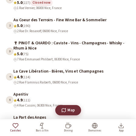
5.0
(227)
Closed now
1 Rue Vernier, 06000 Nice, France
Au Coeur des Terroirs - Fine Wine Bar & Sommelier
5.0
2
(190)
2 Rue Dr. Rosanoff, 06000 Nice, France
🍷 PINOT & CHARDO : Caviste - Vins - Champagnes - Whisky -
Rhum à Nice
3
5.0
(75)
7 Rue Emmanuel Philibert, 06300 Nice, France
La Cave Libération - Bières, Vins et Champagnes
4.9
4
(114)
2 Rue Flaminius Raiberti, 06000 Nice, France
Aperitiv
4.9
5
(111)
4 Rue Cassini, 06300 Nice, France
Map
La Part des Anges
4.8
6
(508)
Closed now
17 Rue Gubernatis, 06000 Nice, France
Cavistes
Bars à Vin
Dining
Domaines
App