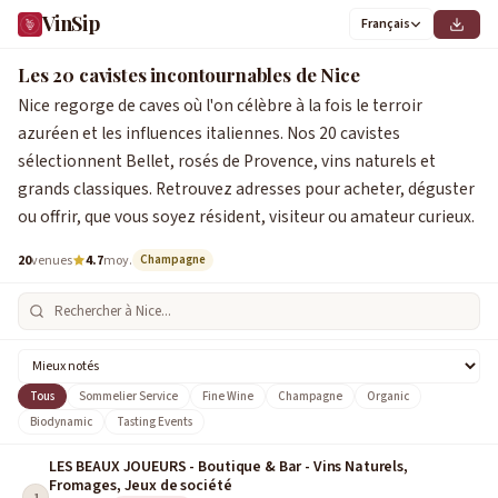
VinSip
Français
Les 20 cavistes incontournables de Nice
Nice regorge de caves où l'on célèbre à la fois le terroir
azuréen et les influences italiennes. Nos 20 cavistes
sélectionnent Bellet, rosés de Provence, vins naturels et
grands classiques. Retrouvez adresses pour acheter, déguster
ou offrir, que vous soyez résident, visiteur ou amateur curieux.
20
venues
4.7
moy.
Champagne
Tous
Sommelier Service
Fine Wine
Champagne
Organic
Biodynamic
Tasting Events
LES BEAUX JOUEURS - Boutique & Bar - Vins Naturels,
Fromages, Jeux de société
1