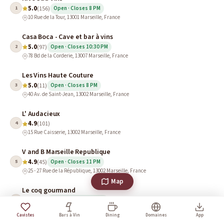
5.0
1
(156)
Open · Closes 8 PM
10 Rue de la Tour, 13001 Marseille, France
Casa Boca - Cave et bar à vins
5.0
2
(97)
Open · Closes 10:30 PM
78 Bd de la Corderie, 13007 Marseille, France
Les Vins Haute Couture
5.0
3
(11)
Open · Closes 8 PM
40 Av. de Saint-Jean, 13002 Marseille, France
L' Audacieux
4.9
4
(101)
15 Rue Caisserie, 13002 Marseille, France
V and B Marseille Republique
4.9
5
(45)
Open · Closes 11 PM
25 - 27 Rue de la République, 13002 Marseille, France
Map
Le coq gourmand
4.9
6
(43)
Open · Closes 7:30 PM
39 Rue Fort Notre Dame, 13001 Marseille, France
Cavistes
Bars à Vin
Dining
Domaines
App