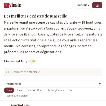
VinSip
Français
0
1
2
3
4
5
6
7
8
9
1
2
3
4
5
6
7
8
9
Les meilleurs cavistes de Marseille
Marseille réunit une scène de cavistes vibrante — 19 boutiques
à explorer, du Vieux-Port à Cours Julien. Vous y trouverez vins
de Provence (Bandol, Cassis, Côtes de Provence), vins naturels
et sélection internationale. Ce guide vous aide à repérer les
meilleures adresses, comprendre les cépages locaux et
préparer vos achats et dégustations.
19
venues
4.7
moy.
Port
Tous
Cava
Natural Wine
Tasting Events
Port
Sommelier Service
Rive Sud Vins