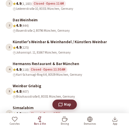
4.9
1
(1,183)
Closed · Opens 11 AM
Ledererstraße 10, 80331 München, Germany
Das Weinheim
4.9
2
(444)
Bauerstraße 2, 80796 München, Germany
Künstler's Weinbar & Weinhandel / Künstlers Weinbar
4.9
3
(125)
Johannispl. 11, 81667 München, Germany
Hermanns Restaurant & Bar München
4.9
4
(118)
Closed · Opens 11:30 AM
Karl-Scharnagl-Ring 6-8, 80539 München, Germany
Weinbar Griabig
4.8
5
(407)
Bräuhausstraße 8, 80331 München, Germany
Map
Simsalabim
4.8
6
(270)
Closed · Opens 6 PM
Marienstraße 18, 80331 München, Germany
Cavistes
Bars à Vin
Dining
Domaines
App