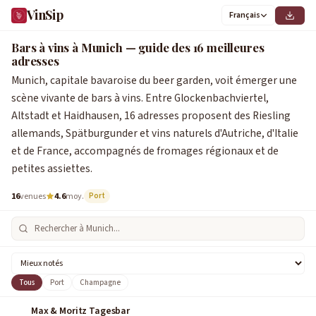
VinSip
Français
0
1
2
3
4
5
6
1
2
3
4
5
6
7
8
9
Bars à vins à Munich — guide des 16 meilleures
adresses
Munich, capitale bavaroise du beer garden, voit émerger une
scène vivante de bars à vins. Entre Glockenbachviertel,
Altstadt et Haidhausen, 16 adresses proposent des Riesling
allemands, Spätburgunder et vins naturels d'Autriche, d'Italie
et de France, accompagnés de fromages régionaux et de
petites assiettes.
16
venues
4.6
moy.
Port
Tous
Port
Champagne
Max & Moritz Tagesbar