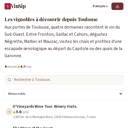
VinSip
Français
Les vignobles à découvrir depuis Toulouse
Aux portes de Toulouse, quatre domaines racontent le vin du
Sud-Ouest. Entre Fronton, Gaillac et Cahors, dégustez
Négrette, Malbec et Mauzac, visitez les chais et profitez d'une
escapade œnologique au départ du Capitole ou des quais de la
Garonne.
4
venues
4.7
moy.
O'Vineyards Wine Tour. Winery Visits.
5.0
1
(125)
885 Av. de la Montagne Noire, 11620 Villemoustaussou, France