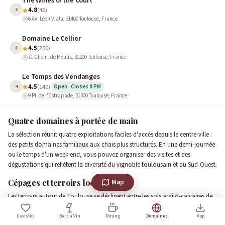
The Wines of the Court
4.8
2
(42)
6 Av. Léon Viala, 31400 Toulouse, France
Domaine Le Cellier
4.5
3
(256)
71 Chem. de Moulis, 31200 Toulouse, France
Le Temps des Vendanges
4.5
4
(140)
Open · Closes 8 PM
9 Pl. de l'Estrapade, 31300 Toulouse, France
Quatre domaines à portée de main
La sélection réunit quatre exploitations faciles d'accès depuis le centre-ville :
des petits domaines familiaux aux chais plus structurés. En une demi-journée
ou le temps d'un week-end, vous pouvez organiser des visites et des
dégustations qui reflètent la diversité du vignoble toulousain et du Sud-Ouest.
Cépages et terroirs locaux
Map
Les terroirs autour de Toulouse se déclinent entre les sols argilo-calcaires de
Cahors, les terrasses graveleuses de Fronton et les coteaux anciens de
Gaillac. Parmi les cépages, la Négrette exprime le caractère floral de Fronton,
Cavistes
Bars à Vin
Dining
Domaines
App