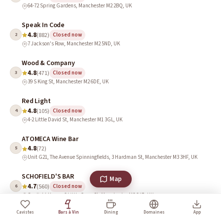
64-72 Spring Gardens, Manchester M2 2BQ, UK
Speak In Code
4.8
2
(882)
Closed now
7 Jackson's Row, Manchester M2 5ND, UK
Wood & Company
4.8
3
(471)
Closed now
39 S King St, Manchester M2 6DE, UK
Red Light
4.8
4
(105)
Closed now
4-2 Little David St, Manchester M1 3GL, UK
ATOMECA Wine Bar
4.8
5
(72)
Unit G21, The Avenue Spinningfields, 3 Hardman St, Manchester M3 3HF, UK
SCHOFIELD'S BAR
Map
4.7
6
(560)
Closed now
Sunlight House, 3 Little Quay St, Manchester M3 3JZ, UK
Cavistes
Bars à Vin
Dining
Domaines
App
blossom street SOCIAL