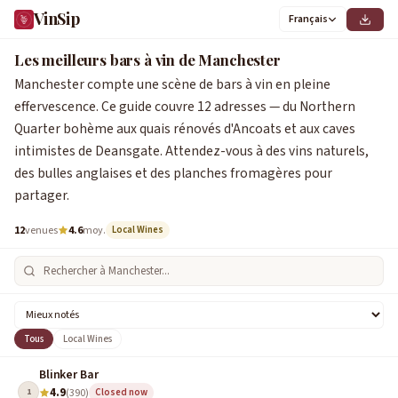
VinSip
Français
Les meilleurs bars à vin de Manchester
Manchester compte une scène de bars à vin en pleine
effervescence. Ce guide couvre 12 adresses — du Northern
Quarter bohème aux quais rénovés d'Ancoats et aux caves
intimistes de Deansgate. Attendez-vous à des vins naturels,
des bulles anglaises et des planches fromagères pour
partager.
12
venues
4.6
moy.
Local Wines
Tous
Local Wines
Blinker Bar
4.9
1
(390)
Closed now